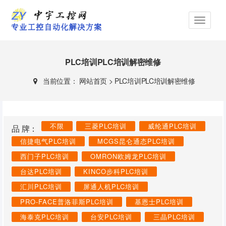
PLC培训PLC培训解密维修
当前位置：
网站首页
>
PLC培训PLC培训解密维修
不限
三菱PLC培训
威纶通PLC培训
品 牌：
信捷电气PLC培训
MCGS昆仑通态PLC培训
西门子PLC培训
OMRON欧姆龙PLC培训
台达PLC培训
KINCO步科PLC培训
汇川PLC培训
屏通人机PLC培训
PRO-FACE普洛菲斯PLC培训
基恩士PLC培训
海泰克PLC培训
台安PLC培训
三晶PLC培训