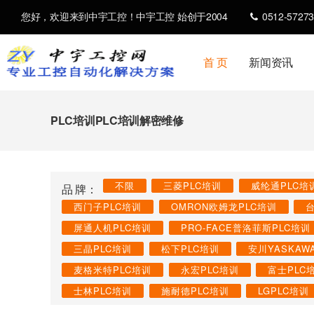
您好，欢迎来到中宇工控！中宇工控 始创于2004
0512-57273
首 页
新闻资讯
PLC培训PLC培训解密维修
不限
三菱PLC培训
威纶通PLC培
品 牌：
西门子PLC培训
OMRON欧姆龙PLC培训
屏通人机PLC培训
PRO-FACE普洛菲斯PLC培训
三晶PLC培训
松下PLC培训
安川YASKAW
麦格米特PLC培训
永宏PLC培训
富士PLC
士林PLC培训
施耐德PLC培训
LGPLC培训