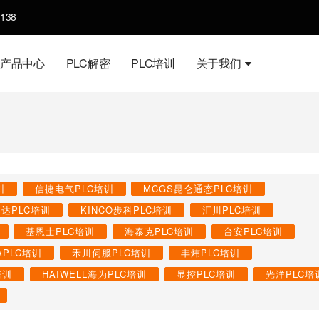
138
产品中心
PLC解密
PLC培训
关于我们
训
信捷电气PLC培训
MCGS昆仑通态PLC培训
台达PLC培训
KINCO步科PLC培训
汇川PLC培训
基恩士PLC培训
海泰克PLC培训
台安PLC培训
APLC培训
禾川伺服PLC培训
丰炜PLC培训
培训
HAIWELL海为PLC培训
显控PLC培训
光洋PLC培