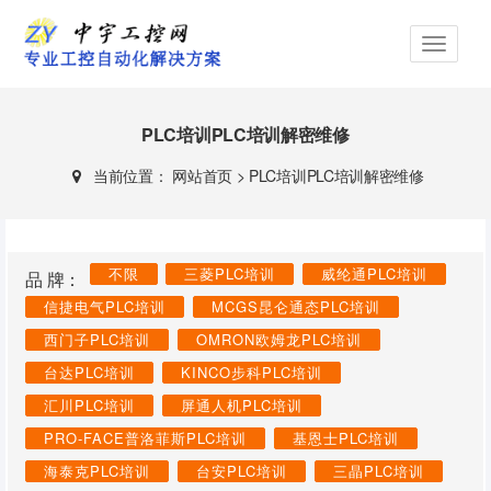
PLC培训PLC培训解密维修
当前位置：
网站首页
>
PLC培训PLC培训解密维修
不限
三菱PLC培训
威纶通PLC培训
品 牌：
信捷电气PLC培训
MCGS昆仑通态PLC培训
西门子PLC培训
OMRON欧姆龙PLC培训
台达PLC培训
KINCO步科PLC培训
汇川PLC培训
屏通人机PLC培训
PRO-FACE普洛菲斯PLC培训
基恩士PLC培训
海泰克PLC培训
台安PLC培训
三晶PLC培训