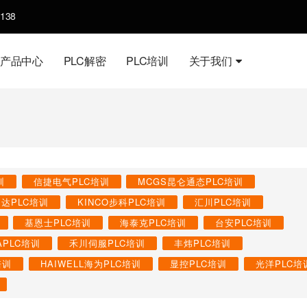
138
产品中心
PLC解密
PLC培训
关于我们
训
信捷电气PLC培训
MCGS昆仑通态PLC培训
台达PLC培训
KINCO步科PLC培训
汇川PLC培训
基恩士PLC培训
海泰克PLC培训
台安PLC培训
APLC培训
禾川伺服PLC培训
丰炜PLC培训
培训
HAIWELL海为PLC培训
显控PLC培训
光洋PLC培