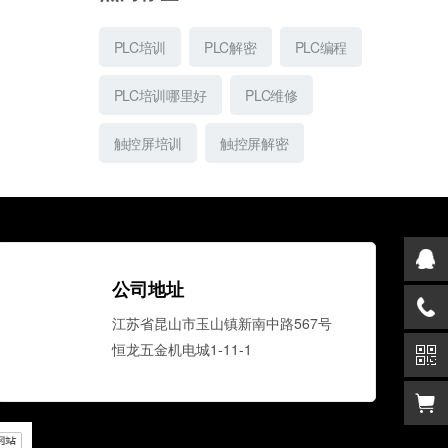
似于电气控
PLC培训
PLC解密
PLC编程
PLC培训哪里好
PLC维修
门子的
程的基础，
触控屏培训
触控屏解密
作来加深对
试，提高自
公司地址
门技术。希
江苏省昆山市玉山镇新南中路567号
恒龙五金机电城1-11-1
动化技术
果，小班授