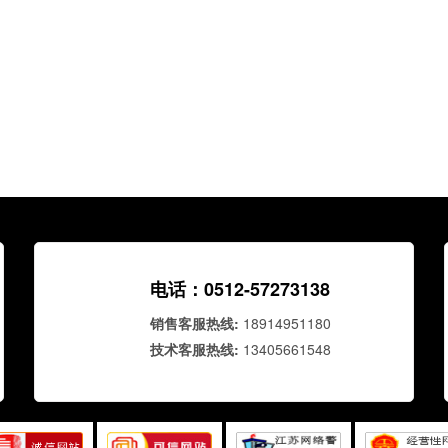
顺序功能图、结构化文本等。梯形图是最常用的编程语言，它类
制原理图，直观易懂，适合初学者。
学习PLC的编程软件：不同品牌的PLC有不同的编程软件，如西
STEP 7、三菱的GX Works等。学习使用编程软件是进行PLC编
需要熟悉软件的操作界面、编程指令、调试功能等。
进行实践操作：学习PLC不能只停留在理论上，必须通过实践操
知识的理解和掌握。可以通过实验设备或模拟软件进行编程和调
己的实际操作能力。
.
电话：0512-57273138
学习PLC需要耐心和毅力，只有不断地学习和实践，才能掌握这
销售客服热线:
18914951180
望以上内容对大家有所帮助。
技术客服热线:
13405661548
.
昆山中宇工控工业自动化培训机构，成立2004年，专注于工业自
培训，拥有先进的教学设备和专业的师资团队，为了保证学习效
课，控制学习人数，每年只培养2-30名优秀学员。