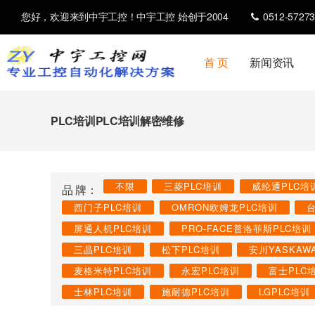
您好，欢迎来到中宇工控！中宇工控 始创于2004
0512-57273
首 页
新闻资讯
PLC培训PLC培训解密维修
不限
三菱PLC培训
威纶通PLC培
品 牌：
西门子PLC培训
OMRON欧姆龙PLC培训
屏通人机PLC培训
PRO-FACE普洛菲斯PLC培训
三晶PLC培训
松下PLC培训
安川YASKAW
麦格米特PLC培训
永宏PLC培训
富士PLC
士林PLC培训
施耐德PLC培训
LGPLC培训