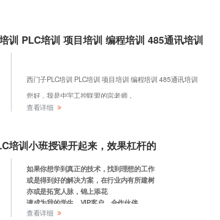
在这20年的教学过程中，我总结了一些PLC基础入门的关键要点
培训 PLC培训 项目培训 编程培训 485通讯培训
想要学习PLC的朋友们有所帮助。
【PLC基础入门教程】
西门子PLC培训 PLC培训 项目培训 编程培训 485通讯培训
了解PLC的基本概念：PLC（可编程逻辑控制器）是一种专门为
用而设计的数字运算操作电子系统。它采用一种可编程的存储器
您好，我是中宇工控联盟的宗老师，
谢谢点赞支持，本人2002年来到昆山，
查看详细
存储执行逻辑运算、顺序控制、定时、计数和算术运算等操作的
从事工控自动化项目开发及相关培训20年，
数字式或模拟式的输入输出来控制各种类型的机械设备或生产过
为人师表，对自己的做人、
技术和教学能力非常自信，请您绝对放心，
LC培训小班授课开起来，效果杠杆的
有任何需要咨询的请立即关注我私聊啊
如果你想学到真正的技术，找到理想的工作
或是得到好的解决方案，在行业内有所建树
亦或是拓宽人脉，锦上添花
请成为我的学生、VIP客户、合作伙伴
查看详细
我是中宇工控宗老师，自动化行业经验20年