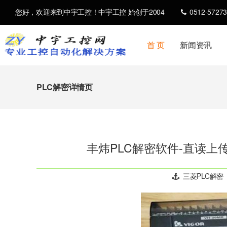
您好，欢迎来到中宇工控！中宇工控 始创于2004
0512-57273
首 页
新闻资讯
PLC解密详情页
丰炜PLC解密软件-直读上传
三菱PLC解密