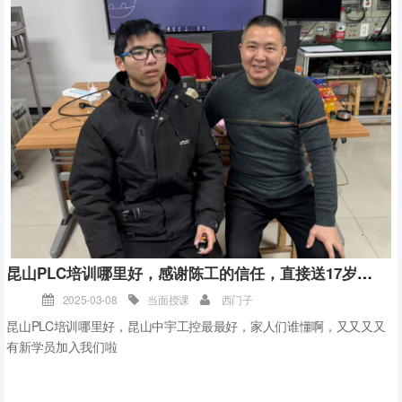
在这20年的教学过程中，我总结了一些PLC基础入门的关键要点，希
望能对想要学习PLC的朋友们有所帮助。
昆山PLC培训哪里好，感谢陈工的信任，直接送17岁的儿子来学PLC
【PLC基础入门教程】
了解PLC的基本概念：PLC（可编程逻辑控制器）是一种专门为工业环
2025-03-08
当面授课
西门子
境应用而设计的数字运算操作电子系统。它采用一种可编程的存储
昆山PLC培训哪里好，昆山中宇工控最最好，家人们谁懂啊，又又又又
器，在其内部存储执行逻辑运算、顺序控制、定时、计数和算术运算
有新学员加入我们啦
等操作的指令，通过数字式或模拟式的输入输出来控制各种类型的机
械设备或生产过程。