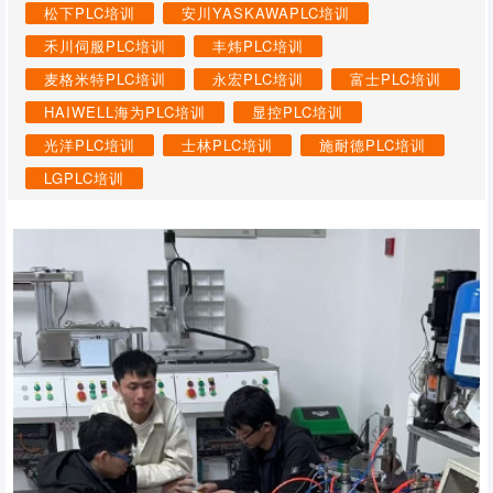
松下PLC培训
安川YASKAWAPLC培训
禾川伺服PLC培训
丰炜PLC培训
麦格米特PLC培训
永宏PLC培训
富士PLC培训
HAIWELL海为PLC培训
显控PLC培训
光洋PLC培训
士林PLC培训
施耐德PLC培训
LGPLC培训