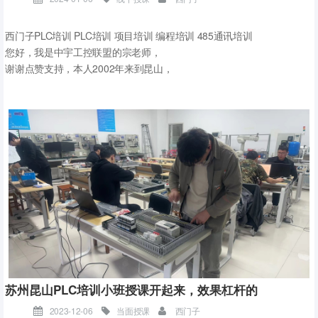
试，提高自己的实际操作能力。
.
西门子PLC培训 PLC培训 项目培训 编程培训 485通讯培训
学习PLC需要耐心和毅力，只有不断地学习和实践，才能掌握这门技
您好，我是中宇工控联盟的宗老师，
术。希望以上内容对大家有所帮助。
谢谢点赞支持，本人2002年来到昆山，
.
从事工控自动化项目开发及相关培训20年，
昆山中宇工控工业自动化培训机构，成立2004年，专注于工业自动化
为人师表，对自己的做人、
技术培训，拥有先进的教学设备和专业的师资团队，为了保证学习效
技术和教学能力非常自信，请您绝对放心，
果，小班授课，控制学习人数，每年只培养2-30名优秀学员。
有任何需要咨询的请立即关注我私聊啊
苏州昆山PLC培训小班授课开起来，效果杠杆的
2023-12-06
当面授课
西门子