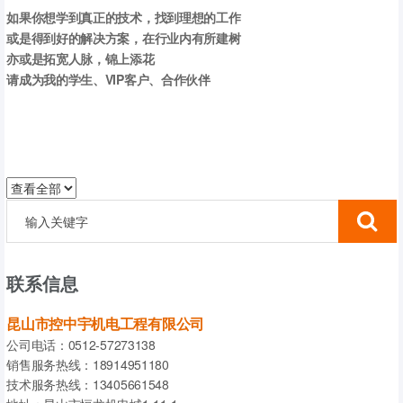
如果你想学到真正的技术，找到理想的工作
或是得到好的解决方案，在行业内有所建树
亦或是拓宽人脉，锦上添花
请成为我的学生、VIP客户、合作伙伴
我是中宇工控宗老师，自动化行业经验20年
对自己的做人、技术和教学能力非常自信
彼此认识，荣幸至极
期待摩擦起电，再创辉煌
宗老师-13405661548
联系信息
昆山市控中宇机电工程有限公司
公司电话：0512-57273138
销售服务热线：18914951180
技术服务热线：13405661548