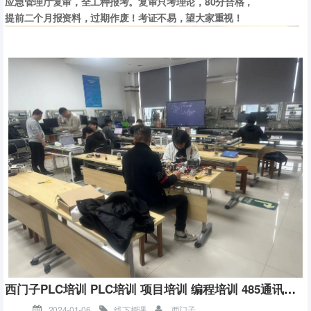
应急管理厅复审，全工种报考。复审只考理论，80分合格，
提前二个月报资料，过期作废！考证不易，望大家重视！
掌握PLC的硬件组成：PLC的硬件主要由中央处理器（CPU）、存储
器、输入单元、输出单元、通信接口、电源等部分组成。了解这些硬
件的功能和特点，对于学习PLC编程至关重要。
熟悉PLC的编程语言：PLC的编程语言主要有梯形图、指令表、功能块
图、顺序功能图、结构化文本等。梯形图是最常用的编程语言，它类
似于电气控制原理图，直观易懂，适合初学者。
学习PLC的编程软件：不同品牌的PLC有不同的编程软件，如西门子的
STEP 7、三菱的GX Works等。学习使用编程软件是进行PLC编程的基
础，需要熟悉软件的操作界面、编程指令、调试功能等。
进行实践操作：学习PLC不能只停留在理论上，必须通过实践操作来加
西门子PLC培训 PLC培训 项目培训 编程培训 485通讯培训
深对知识的理解和掌握。可以通过实验设备或模拟软件进行编程和调
2024-01-06
线下授课
西门子