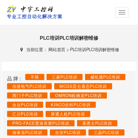
PLC培训PLC培训解密维修
当前位置：
网站首页
>
PLC培训PLC培训解密维修
不限
三菱PLC培训
威纶通PLC培训
品 牌：
信捷电气PLC培训
MCGS昆仑通态PLC培训
西门子PLC培训
OMRON欧姆龙PLC培训
台达PLC培训
KINCO步科PLC培训
汇川PLC培训
屏通人机PLC培训
PRO-FACE普洛菲斯PLC培训
基恩士PLC培训
海泰克PLC培训
台安PLC培训
三晶PLC培训