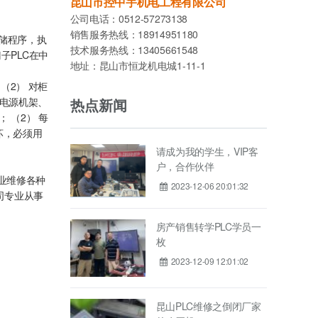
昆山市控中宇机电工程有限公司
公司电话：0512-57273138
销售服务热线：18914951180
部存储程序，执
技术服务热线：13405661548
子PLC在中
地址：昆山市恒龙机电城1-11-1
（2） 对柜
把电源机架、
热点新闻
 （2） 每
坏，必须用
请成为我的学生，VIP客
户，合作伙伴
业维修各种
2023-12-06 20:01:32
司专业从事
房产销售转学PLC学员一
枚
2023-12-09 12:01:02
昆山PLC维修之倒闭厂家