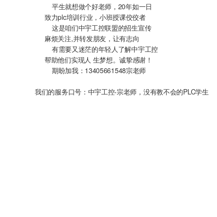
平生就想做个好老师，20年如一日
致力plc培训行业，小班授课佼佼者
这是咱们中宇工控联盟的招生宣传
麻烦关注,并转发朋友，让有志向
有需要又迷茫的年轻人了解中宇工控
帮助他们实现人 生梦想。诚挚感谢！
期盼加我：13405661548宗老师
我们的服务口号：中宇工控-宗老师，没有教不会的PLC学生