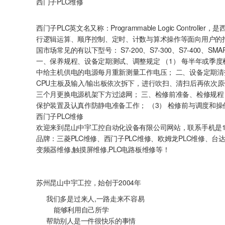
西门子PLC维修
西门子PLC英文名又称：Programmable Logic Con
行逻辑运算、顺序控制、定时、计数与算术操作等面向用户的指
国市场常见的有以下型号： S7-200、S7-300、S7-400、SMAR
一、保养规程、设备定期测试、调整规定 （1） 每半年或季度
中给主机供电的电源每月重新测量工作电压； 二、设备定期清扫
CPU主板及输入/输出板依次拆下，进行吹扫、清扫后再依次原
三个月更换电源机架下方过滤网； 三、检修前准备、检修规程 
保护装置及认真作防静电准备工作； （3） 检修前与调度和
西门子PLC维修
欢迎来到昆山中宇工控自动化设备有限公司网站，联系手机是1
品牌：三菱PLC维修、西门子PLC维修、欧姆龙PLC维修、
变频器维修,触摸屏维修,PLC电路板维修等！
苏州昆山中宇工控，始创于2004年
我们多是过来人,一路走来不容易
能够利用自己所学
帮助别人是一件很快乐的事情