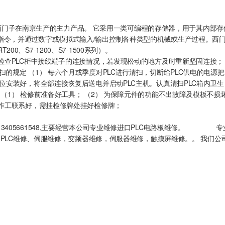
troller，是西门子在南京生产的主力产品。 它采用一类可编程的存储器，用于其内
令，并通过数字或模拟式输入/输出控制各种类型的机械或生产过程。西门
T200、S7-1200、S7-1500系列）。
检查PLC柜中接线端子的连接情况，若发现松动的地方及时重新坚固连接； 
的规定 （1） 每六个月或季度对PLC进行清扫，切断给PLC供电的电源
位安装好，将全部连接恢复后送电并启动PLC主机。认真清扫PLC箱内卫生；
（1） 检修前准备好工具； （2） 为保障元件的功能不出故障及模板不损
操作工联系好，需挂检修牌处挂好检修牌；
3405661548,主要经营本公司专业维修进口PLC电路板维修。 专
台达PLC维修、伺服维修，变频器维修，伺服器维修，触摸屏维修。。 我们公