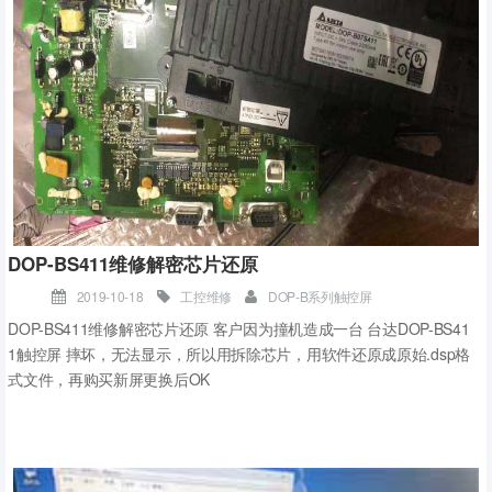
默认文件名后缀为“.txt”必须被修改成“.S7S”。
这里提供了一个预制完成的恢复出厂设置文件，请鼠标右键，目标另
存该文件：恢复出厂设置文件
步骤二：
在CPU断电状态下插入Micro SD卡，给CPU上电，CPU会自动识别存
储卡为恢复出厂设置卡并且自动恢复CPU出厂设置。恢复出厂设置过
程中，RUN指示灯和STOP指示灯以2 HZ的频率交替点亮。
打开控制面版-管理工具，在面版中选择本地安全策略。
步骤三：
当CPU只有STOP灯开始闪烁，表示“恢复出厂设置”操作成功，从CPU
上取下存储卡。
DOP-BS411维修解密芯片还原
步骤四：
2019-10-18
工控维修
DOP-B系列触控屏
“恢复出厂设置”操作包括以下几项操作：将CPU IP地址恢复为出厂默认
DOP-BS411维修解密芯片还原 客户因为撞机造成一台 台达DOP-BS41
设置，清空CPU程序块、数据库和系统块。
1触控屏 摔坏，无法显示，所以用拆除芯片，用软件还原成原始.dsp格
注意：S7-200 SMART CPU支持Micro SD卡的容量为4G，8G，16
式文件，再购买新屏更换后OK
G；不支持2G和32G容量。
方法二操作步骤：
1.鼠标点击PLC，在PLC菜单功能区的“修改”(Modify)区域单击“清除”(Cl
ear)按钮。