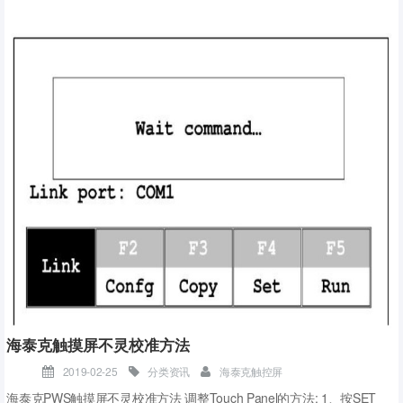
器，不支持microSD卡。因此，如果紧凑型CPU忘记密码，只能通过R
S485端口从软件上操作，重置为出厂设置。紧凑型CPU无以太网端
口，仅CPU本体集成一个RS485端口，此端口作为CPU的唯一编程端
口。使用STEP 7 Micro/WIN SMART和USB-PPI电缆可以进行上传和下
载程序、监控程序、执行固件更新。
485口上传下载程序
STEP??7 Micro/WIN??SMART软件固件更新
POU加密
POU即程序组织单元，包括S7-200项目文件中的主程序（OB1）、子
程序和中断服务程序。POU可以单独加密，加密后的POU会显示一个
锁的标记，不能打开查看程序内容。程序下载到CPU中，再上载后也
保持加密状态。
西门子公司随编程软件Micro/WIN SMART提供的库指令、指令向导生
成的子程序、中断程序都加了密。加密并不妨碍使用它们。
海泰克触摸屏不灵校准方法
2019-02-25
分类资讯
海泰克触控屏
海泰克PWS触摸屏不灵校准方法 调整Touch Panel的方法: 1、按SET