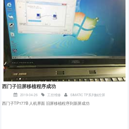
图1.菜单栏
2.选中“块”(Blocks)下的“复位为出厂默认设置”(Reset to factory default
s)选项和“选项”(Options)下的“忘记密码”(Forgot Password)选项。（从
S7-200 SMART V2.3开始，清除窗口中增加“忘记密码”选项，V2.3之
前的版本无此勾选项）
第二步：登陆百度云官网
https://pan.baidu.com
下载 百度云盘客户
图2.清除设置窗口
端 并安装，已经安装跳过本步骤
注意：从S7-200 SMART V2.3开始，清除窗口中增加“忘记密码”选
项，V2.3之前的版本无此勾选项。
3.单击“清除”(Clear)按钮并在60秒内对CPU循环上电。
西门子旧屏移植程序成功
2019-04-26
工控维修
SIMATIC TP系列触控屏
图3.清除设置窗口
西门子TP177B 人机界面 旧屏移植程序到新屏成功
注意，必须在60秒内以物理方式循环上电；暖启动或其它重启方式都
不会达到预期效果。
S7-200 SMART V2.3新推出四种紧凑型串行CPU（CPU CR20s、CPU
CR30s、CPU CR40s和CPU CR60s），紧凑型CPU没有microSD读卡