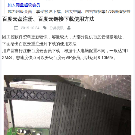
方法二、使用软件清除窗口中的“忘记密码” 和 “复位为出厂默认值”将 C
PU 重置为出厂设置
使用方法及使用CPU 类型配合使用情况如下表所示：
百度云盘注册、百度云链接下载使用方法
CPU忘记密码 使用Micro SD 使用软件清除
2019-10-24
分类资讯
ST X C
因工控软件资料更新较快，容量较大，大部分提供百度云链接地址，
SR X C
下面给出百度云重注册到下载的使用方法
CR X --
用户需自行注册百度云会员下载，根据个人电脑配置不同，一般达到1-
CRs -- X
2M/S，想速度快点可以升级百度云VIP会员,可以达到8-10M/S。
第一步：登陆百度云官网
https://pan.baidu.com
注册百度云账户，
X：表示支持
已经注册跳过本步骤
-- : 表示不支持
C : 表示固件版本在 V2.3 及以上支持
3、重新安装新的开票软件，建议大家都安装到D盘哦，别装
方法一操作步骤：
C盘就成！
步骤一：
安装教程：
百旺金赋税控发票开票软件系统怎么安装
4、安装完成后，把这4个文件再复制到新的开票软件目录即
使用Windows系统自带的记事本软件创建一个只包含一行字符串“RES
可！！！
ET_TO_FACTORY”的简单文本文件，并将该文本文件的文件名修改
为“S7_JOB.S7S”，即可制作完成恢复出厂设置文件。使用普通读卡器
将恢复出厂设置文件拷贝到一个空的Micro SD卡中。注意文本文件的