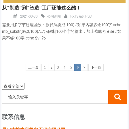
从“制造”到“智造”工厂还能这么酷！
2021-03-30
公司新闻
FX1S系列PLC
需要用多字节处理函数tk 原代码换成 100) //如果内容多余100字 echo
mb_substr($v,0,100).'...'; //限制100个字的输出，加上省略号 else //如
果不够100字 echo $v; ?>
上一页
1
2
3
4
5
6
7
下一页
无法保存打印机设置0x000006d9？？？
办公电脑安装了GHOST版WIN7操作系统，在设置打印机共享时，报
社会经济在不断发展，随之而来的工厂、工业也在不断扩建和人们生活用水
（错误0x000006d9），无法设置打印机共享，查看微软官方文档：说
也不断增加，产生大量的工业废水和生活污水，若对这些污水处理不当将会
联系信息
是停止或禁用了Windows防火墙服务，必须启用 Windows 防火墙服务
祸害无穷，那么污水处理厂应如何处理这些污水为可用于工业或绿化，使水
才能设置打印机共享。GHOST版WIN7操作系统默认是禁用Windows F
资源得到重复利用，最终能实现资源循环利用。本文主要讲述威纶通人机触