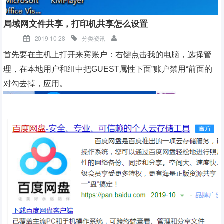
图1.菜单栏
局域网文件共享，打印机共享怎么设置
2.点击清除
2019-10-28
分类资讯
首先要在主机上打开来宾账户：右键点击我的电脑，选择管
图2.清除设置窗口
理，在本地用户和组中把GUEST属性下面”账户禁用“前面的
注意：从S7-200 SMART V2.3开始，清除窗口中增加“忘记密码”选
对勾去掉，应用。
项，V2.3之前的版本无此勾选项。
3.键入密码
2、进入开票软件的安装目录后，把这4个文件全部备份出来
到别的盘，或者到U盘里。
图3.键入密码窗口
4.清除完成后，点击关闭即可。
图4.关闭清除窗口
忘记密码如何处理
自S7-200 SMART V2.3版本开始，如果忘记密码，有两种方法可以操
作，但需要注意使用对象及固件版本情况：
方法一、使用Micro SD 卡将 CPU 恢复为出厂默认状态