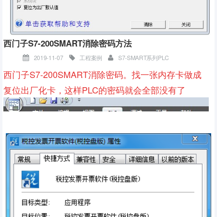
西门子S7-200SMART消除密码方法
昆山工控论坛诚招版主、海量资料免费下载
2019-11-07
工程案例
S7-SMART系列PLC
bbs.kzyplc.com
西门子S7-200SMART消除密码。找一张内存卡做成
复位出厂化卡，这样PLC的密码就会全部没有了