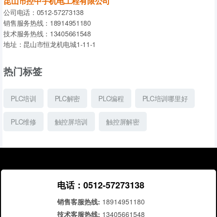
昆山市控中宇机电工程有限公司
irewall服务，开启此服务即可解决问题。
摸屏在污水处理监控系统中的应用。
公司电话：0512-57273138
销售服务热线：18914951180
污水处理厂处理污水处理的四步曲
技术服务热线：13405661548
地址：昆山市恒龙机电城1-11-1
第一步，将生活污水引往集水池，先经粗格栅拦截大的杂物，由污水提升泵
将污水提升到较高水位位置，以保证其在正常水位内高效运行。
热门标签
第二步，再经过细格栅拦截较细小的杂物，然后进入曝气沉砂池，经过简单
的曝气和沉淀，由吸砂桥吸取砂水混合物进入储砂池，再由砂泵抽入砂水分
PLC培训
PLC解密
PLC编程
PLC培训哪里好
离器。
PLC维修
触控屏培训
触控屏解密
第三部，污水经过曝气沉砂池后进入生化反应池，在生化池经过曝气，沉淀
后，变成达标的可用水。
第四步，生化反应所需的活性泥需定期排放经过污泥浓缩间加药浓缩，脱水
后运至垃圾厂处理。
电话：0512-57273138
污水处理监控系统的设置要求
销售客服热线:
18914951180
技术客服热线:
13405661548