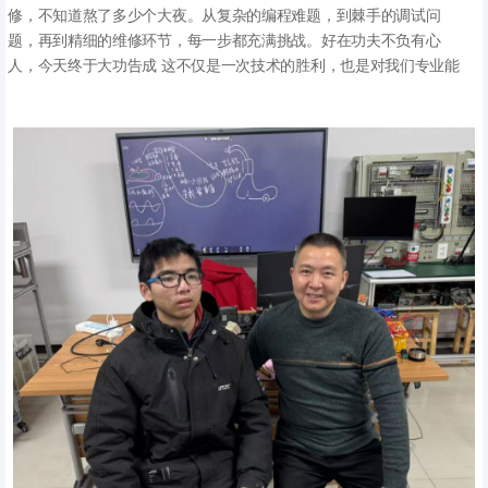
修，不知道熬了多少个大夜。从复杂的编程难题，到棘手的调试问
件的功能和特点，对于学习PLC编程至关重要。
题，再到精细的维修环节，每一步都充满挑战。好在功夫不负有心
人，今天终于大功告成 这不仅是一次技术的胜利，也是对我们专业能
熟悉PLC的编程语言：PLC的编程语言主要有梯形图、指令表、功能块
力的最好证明！有相关需求或者感兴趣的朋友，欢迎来聊，一起探索
图、顺序功能图、结构化文本等。梯形图是最常用的编程语言，它类
自动化的无限可能~
似于电气控制原理图，直观易懂，适合初学者。
#昆山PLC自动化 #昆山设备维修 #昆山编程调试 #昆山自动化
学习PLC的编程软件：不同品牌的PLC有不同的编程软件，如西门子的
STEP 7、三菱的GX Works等。学习使用编程软件是进行PLC编程的基
础，需要熟悉软件的操作界面、编程指令、调试功能等。
进行实践操作：学习PLC不能只停留在理论上，必须通过实践操作来加
深对知识的理解和掌握。可以通过实验设备或模拟软件进行编程和调
试，提高自己的实际操作能力。
.
学习PLC需要耐心和毅力，只有不断地学习和实践，才能掌握这门技
术。希望以上内容对大家有所帮助。
.
昆山中宇工控工业自动化培训机构，成立2004年，专注于工业自动化
技术培训，拥有先进的教学设备和专业的师资团队，为了保证学习效