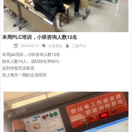
本周PLC培训，小班咨询人数12名
家人们谁懂啊，又又又又有新学员加入我们啦， 感谢陈工的信任，直
接送17岁的儿子来学plc。
2024-05-13
分类资讯
三菱 PLC
本周plc培训，小班咨询人数12名
报名人数10人，成功转化率90%
达到学校历史新高
加上每月一期的企业培训
全年招生人数有望突破1000人
学校规模再上一个新台阶
期待明天更美好，加油吧 兄弟