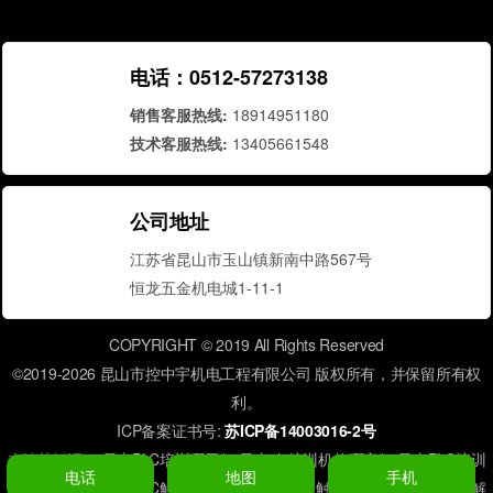
电话：0512-57273138
销售客服热线:
18914951180
技术客服热线:
13405661548
公司地址
江苏省昆山市玉山镇新南中路567号
恒龙五金机电城1-11-1
COPYRIGHT © 2019
All Rights Reserved
©2019-2026 昆山市控中宇机电工程有限公司 版权所有，并保留所有权
利。
ICP备案证书号:
苏ICP备14003016-2号
本站关键词：
昆山PLC培训哪里好
昆山plc培训机构哪家好
昆山PLC培训
电话
地图
手机
昆山电工培训
昆山PLC解密
昆山PLC维修
昆山触摸屏维修
昆山触摸屏解