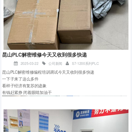
我在昆山从事PLC培训已经20年了，见证了无数学员从对PLC一无所知
到成为行业高手。想起最初接触PLC时，我也经历了不少挫折和困惑，
但正是这些经历让我对PLC的理解更加深刻。
在这20年的教学过程中，我总结了一些PLC基础入门的关键要点，希
昆山PLC解密维修今天又收到很多快递
望能对想要学习PLC的朋友们有所帮助。
2025-03-22
公司新闻
S7-1200系列PLC
昆山PLC解密维修编程培训调试今天又收到很多快递
一下子来了这么多件
看样子经济有复苏的迹象
有钱赶紧挣 闭着眼睛加油干