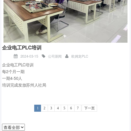
企业电工PLC培训
2024-03-15
公司新闻
欧姆龙PLC
企业电工PLC培训
每2个月一期
一期4-50人
培训完成发放苏州人社局
电工程序员中级资格证书
企业员工多比较忙
白天没空，晚上加班授课
1
2
3
4
5
6
7
下一页