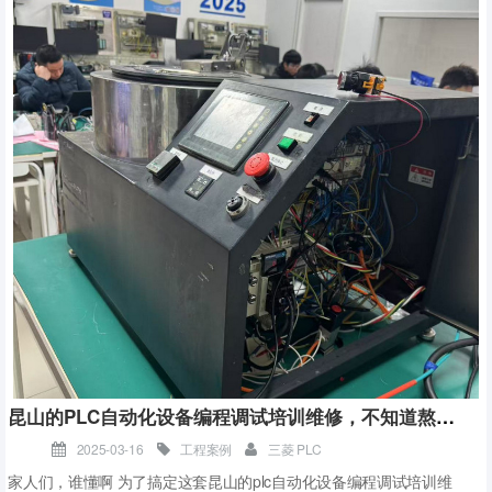
【PLC基础入门教程】
了解PLC的基本概念：PLC（可编程逻辑控制器）是一种专门为工业环
境应用而设计的数字运算操作电子系统。它采用一种可编程的存储
器，在其内部存储执行逻辑运算、顺序控制、定时、计数和算术运算
等操作的指令，通过数字式或模拟式的输入输出来控制各种类型的机
械设备或生产过程。
昆山的PLC自动化设备编程调试培训维修，不知道熬了多少个大夜
2025-03-16
工程案例
三菱 PLC
掌握PLC的硬件组成：PLC的硬件主要由中央处理器（CPU）、存储
家人们，谁懂啊 为了搞定这套昆山的plc自动化设备编程调试培训维
器、输入单元、输出单元、通信接口、电源等部分组成。了解这些硬