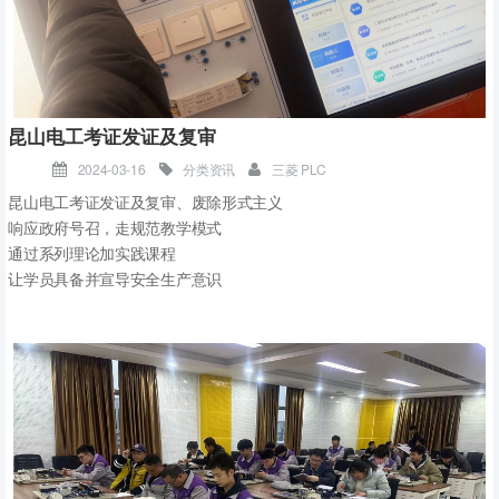
昆山电工考证发证及复审
2024-03-16
分类资讯
三菱 PLC
昆山电工考证发证及复审、废除形式主义
响应政府号召，走规范教学模式
通过系列理论加实践课程
让学员具备并宣导安全生产意识
增强电气操作法纪法规
同时能够工厂电气设备的安全维护
整个课程分电气安全规章制度及法规、
消防、救急、仪器仪表、
电工基础电路5个模块组成
欢迎各企事业单位和
愿意从事电气工作人员咨询